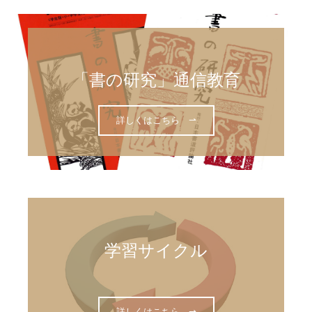
小原道城書道教室
書道教室【北海道内】
「書の研究」通信教育
書道教室【北海道外】
年間行事
詳しくはこちら ⇀
先生になりたい方
日本書道アカデミー
基礎科・師範科
研究科
学習サイクル

入学方法・費用
よくあるご質問
詳しくはこちら ⇀