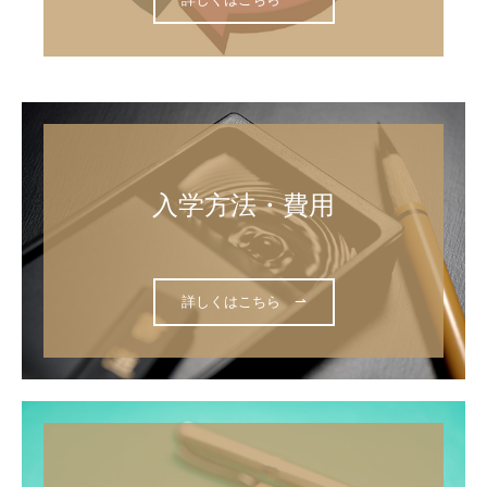
「書の研究」通信教育
概要
学習サイクル
入会方法・費用・入会規定
よくあるご質問
入学方法・費用

日本書道評論社とは
書道用品販売 代理部
詳しくはこちら ⇀
展覧会
国際現代書道展
全国学生書道展
全国書道コンクール