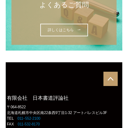
よくあるご質問

小原道城書道美術館
書家・小原道城
詳しくはこちら ⇀
概要と沿革
開催中の展覧会
これまでの展覧会
お問い合わせ
個人情報保護方針
有限会社 日本書道評論社
〒064-8522
北海道札幌市中央区南22条西9丁目1-32 アートパレスビル3F
TEL
011ｰ552-2100
FAX
011-532-8170