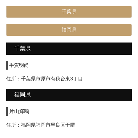
小原道城書道教室
千葉県
書道教室【北海道内】
福岡県
書道教室【北海道外】
年間行事
千葉県
先生になりたい方
手賀明尚
日本書道アカデミー
住所：
千葉県市原市有秋台東3丁目
基礎科・師範科
福岡県
研究科
片山輝鴎
入学方法・費用
住所：
福岡県福岡市早良区干隈
よくあるご質問