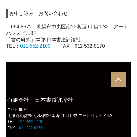
「書の研究」通信教育
お申し込み・お問い合わせ
概要
〒064-8522 札幌市中央区南22条西9丁目1-32 アート
学習サイクル
パレスビル3F
「書の研究」本部/日本書道評論社
入会方法・費用・入会規定
TEL：
011-552-2100
FAX：011-532-8170
よくあるご質問
日本書道評論社とは
書道用品販売 代理部
展覧会
有限会社 日本書道評論社
〒064-8522
国際現代書道展
北海道札幌市中央区南22条西9丁目1-32 アートパレスビル3F
TEL
011ｰ552-2100
全国学生書道展
FAX
011-532-8170
全国書道コンクール